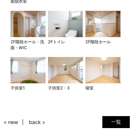
面脱衣室
2F階段ホール・洗
2Fトイレ
2F階段ホール
面・WIC
子供室1
子供室2・3
寝室
一覧
< new
back >