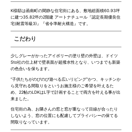
K様邸は函南町の閑静な住宅街にある、敷地総面積60.93坪
に建つ35.82坪の2階建 アートナチュール『認定長期優良住
宅(耐震等級3)』『省令準耐火構造』です。
こだわり
少しグレーがかったアイボリーの塗り壁の外壁は、ドイツ
Sto社の仕上材で壁表面が超撥水性となり、いつまでも新築
の色合いを保ちます。
”子供たちがのびのび遊べる広いリビング”かつ、キッチンか
ら見守れる間取りをというお施主様のご希望を叶えるた
め、22帖のLDKはL字で計画することで両方を叶える事が出
来ました。
住宅街の為、お隣さんの窓と窓が重なって目線が合ったり
しないよう、窓の位置にも配慮してプライバシーの保てる
間取りなっています。