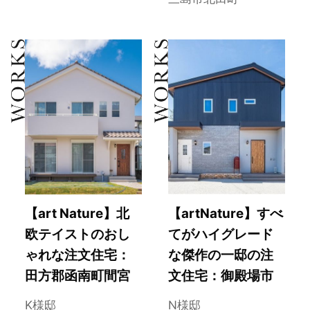
【art Nature】北
【artNature】すべ
欧テイストのおし
てがハイグレード
ゃれな注文住宅：
な傑作の一邸の注
田方郡函南町間宮
文住宅：御殿場市
K様邸
N様邸