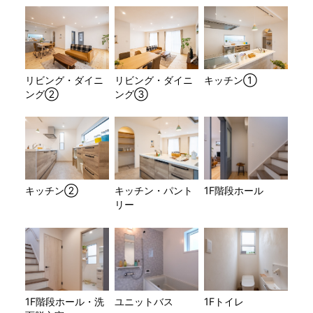
リビング・ダイニ
リビング・ダイニ
キッチン①
ング②
ング③
キッチン②
キッチン・パント
1F階段ホール
リー
1F階段ホール・洗
ユニットバス
1Fトイレ