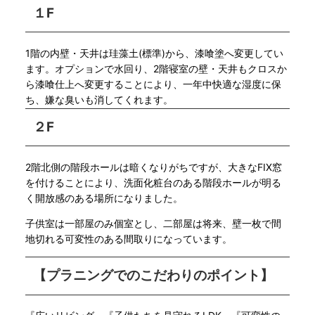
１F
1階の内壁・天井は珪藻土(標準)から、漆喰塗へ変更してい
ます。オプションで水回り、2階寝室の壁・天井もクロスか
ら漆喰仕上へ変更することにより、一年中快適な湿度に保
ち、嫌な臭いも消してくれます。
２F
2階北側の階段ホールは暗くなりがちですが、大きなFIX窓
を付けることにより、洗面化粧台のある階段ホールが明る
く開放感のある場所になりました。
子供室は一部屋のみ個室とし、二部屋は将来、壁一枚で間
地切れる可変性のある間取りになっています。
【プラニング
でのこだわりのポイント】