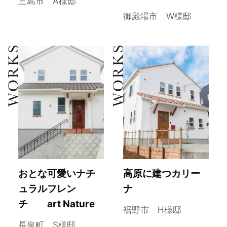
三島市 A様邸
御殿場市 W様邸
おとな可愛いナチ
高原に建つカリー
ュラルフレン
ナ
チ art Nature
裾野市 H様邸
長泉町 S様邸